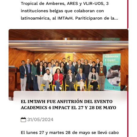
Tropical de Amberes, ARES y VLIR-UOS, 3
instituciones belgas que colaboran con
latinoamérica, al IMTAvH. Pariticiparon de la
visita Bram Riems, Jan Coenen y Wouter
Boesman del Instituto de Medicina Tropical de
Amberes, Tanguy Goethals, Eric Remacle y
Camille Roegier representando […]
EL IMTAVH FUE ANFITRIÓN DEL EVENTO
ACADEMICS 4 IMPACT EL 27 Y 28 DE MAYO
31/05/2024
El lunes 27 y martes 28 de mayo se llevó cabo