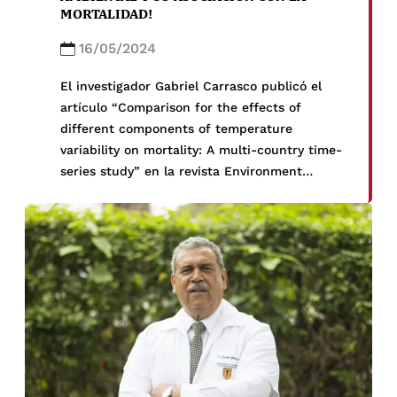
MORTALIDAD!
16/05/2024
El investigador Gabriel Carrasco publicó el
artículo “Comparison for the effects of
different components of temperature
variability on mortality: A multi-country time-
series study” en la revista Environment
International el 3 de mayo del 2024. Otros
estudios han demostrado ya que cuando
existe una variabilidad en la temperatura
ambiental hay un riesgo aumentado de
mortalidad en […]