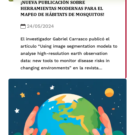
¡NUEVA PUBLICACIÓN SOBRE
HERRAMIENTAS MODERNAS PARA EL
MAPEO DE HÁBITATS DE MOSQUITOS!
24/05/2024
El investigador Gabriel Carrasco publicó el
artículo “Using image segmentation models to
analyse high-resolution earth observation
data: new tools to monitor disease risks in
changing environments” en la revista
International Journal of Health Geographics el
19 de mayo del 2024. La incidencia de
enfermedades transmitidas por mosquitos
está aumentando en los últimos años debido
a […]