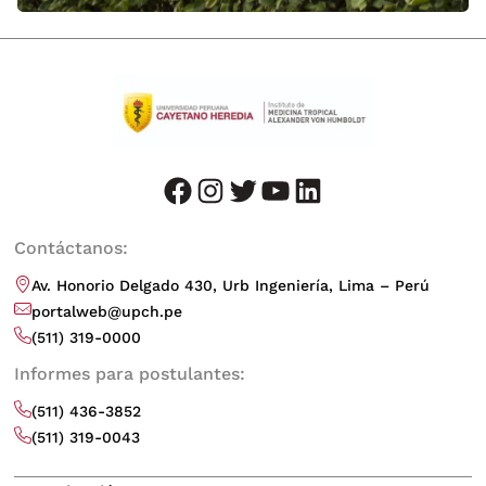
facebook
instagram
twitter
youtube
LinkedIn
Contáctanos:
Av. Honorio Delgado 430, Urb Ingeniería, Lima – Perú
portalweb@upch.pe
(511) 319-0000
Informes para postulantes:
(511) 436-3852
(511) 319-0043