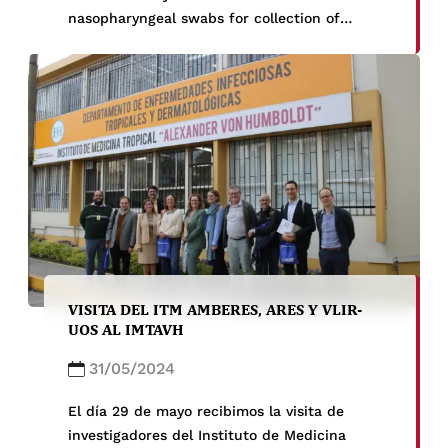
nasopharyngeal swabs for collection of
samples being tested for SARS-CoV-2 in a
pandemic setting” en la revista Frontiers in
Public Health el 8 de mayo del 2024. El
abastecimiento global de hisopos nasales
utilizados para […]
VISITA DEL ITM AMBERES, ARES Y VLIR-
UOS AL IMTAVH
31/05/2024
El día 29 de mayo recibimos la visita de
investigadores del Instituto de Medicina