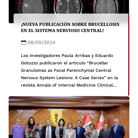
¡NUEVA PUBLICACIÓN SOBRE BRUCELLOSIS
EN EL SISTEMA NERVIOSO CENTRAL!
08/05/2024
Los investigadores Paula Arribas y Eduardo
Gotuzzo publicaron el artículo “Brucellar
Granulomas as Focal Parenchymal Central
Nervous System Lesions: A Case Series” en la
revista Annals of Internal Medicine Clinical
Cases el 7 de mayo del 2024. El estudio trata
sobre la brucellosis, infección sistémica
casuada por la bacteria Brucella spp. y
endémica en nuestro […]