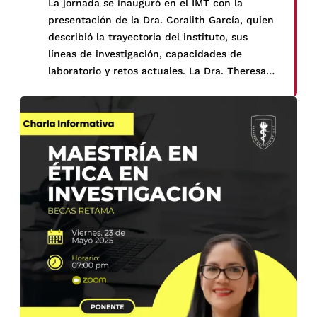
La jornada se inauguró en el IMT con la
presentación de la Dra. Coralith García, quien
describió la trayectoria del instituto, sus
líneas de investigación, capacidades de
laboratorio y retos actuales. La Dra. Theresa
Ochoa y el Dr. Humberto Guerra
complementaron con los avances recientes y
las necesidades de financiamiento.
Finalmente, los representantes de Tulane
expusieron las fortalezas de su escuela en
salud pública y medicina tropical, y
manifestaron su interés en profundizar la
cooperación bilateral.