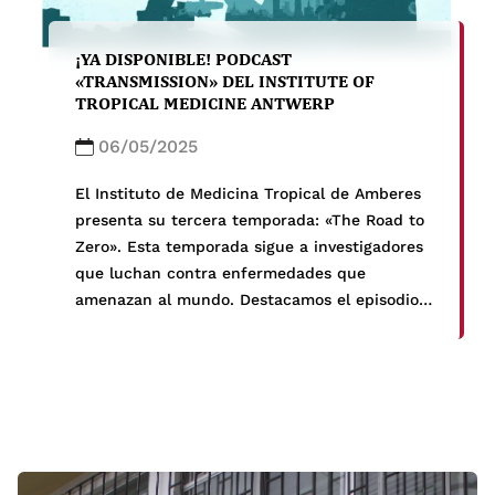
¡YA DISPONIBLE! PODCAST
«TRANSMISSION» DEL INSTITUTE OF
TROPICAL MEDICINE ANTWERP
06/05/2025
El Instituto de Medicina Tropical de Amberes
presenta su tercera temporada: «The Road to
Zero». Esta temporada sigue a investigadores
que luchan contra enfermedades que
amenazan al mundo. Destacamos el episodio
S3E2: «La creciente amenaza«, en el cuál la
Dra. Francesca Falconi, postdoc del grupo de
virología del IMTAvH y quien realizó su tesis de
[…]