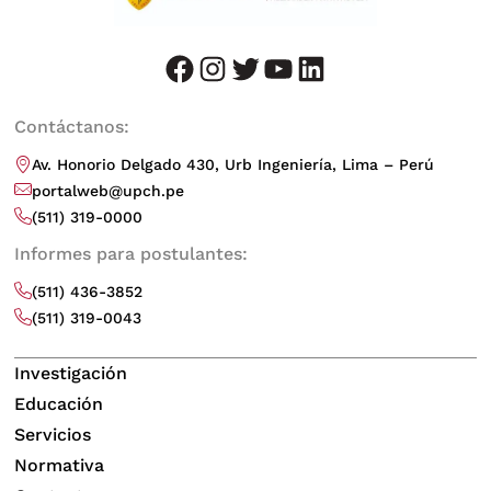
facebook
instagram
twitter
youtube
LinkedIn
Contáctanos:
Av. Honorio Delgado 430, Urb Ingeniería, Lima – Perú
portalweb@upch.pe
(511) 319-0000
Informes para postulantes:
(511) 436-3852
(511) 319-0043
Investigación
Educación
Servicios
Normativa