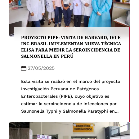
PROYECTO PIPE: VISITA DE HARVARD, IVI E
INC-BRASIL IMPLEMENTAN NUEVA TÉCNICA
ELISA PARA MEDIR LA SEROINCIDENCIA DE
SALMONELLA EN PERÚ
27/05/2025
Esta visita se realizó en el marco del proyecto
Investigación Peruana de Patógenos
Enterobacterales (PIPE), cuyo objetivo es
estimar la seroincidencia de infecciones por
Salmonella Typhi y Salmonella Paratyphi en
Tumbes, Lima, Arequipa, Ucayali y Loreto.
Foto: Yi-Ting Wang, Edison Rivera, Maria
Claudia Andia, Richelle Charles, Fiorella