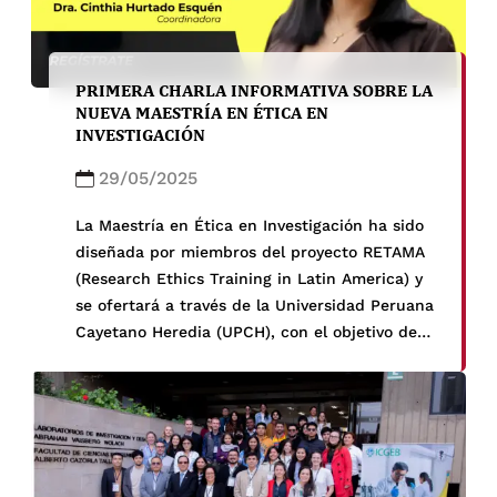
PRIMERA CHARLA INFORMATIVA SOBRE LA
NUEVA MAESTRÍA EN ÉTICA EN
INVESTIGACIÓN
29/05/2025
La Maestría en Ética en Investigación ha sido
diseñada por miembros del proyecto RETAMA
(Research Ethics Training in Latin America) y
se ofertará a través de la Universidad Peruana
Cayetano Heredia (UPCH), con el objetivo de
responder a la creciente necesidad de
formación especializada en esta área. RETAMA
es una iniciativa interinstitucional entre la
UPCH, la University of Texas Southwestern,
Tulane University y la University of Miami
dedicada al fortalecimiento de capacidades