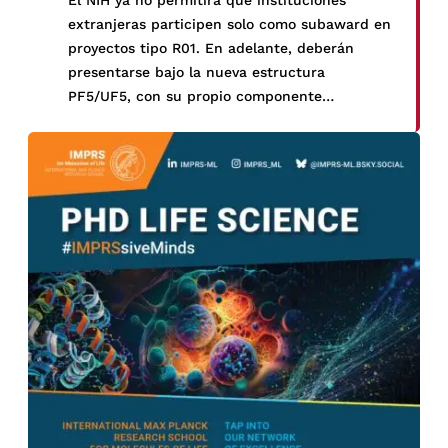
El NIH ya no permitirá que instituciones
extranjeras participen solo como subaward en
proyectos tipo R01. En adelante, deberán
presentarse bajo la nueva estructura
PF5/UF5, con su propio componente
internacional. Si la propuesta es aprobada,
UPCH recibirá directamente un premio RF2 o
UL2, con todas las obligaciones
administrativas y financieras
correspondientes. Esto supone un reto
importante, pero también una gran
oportunidad para fortalecer la posición de
nuestra institución como socio estratégico en
investigación internacional.