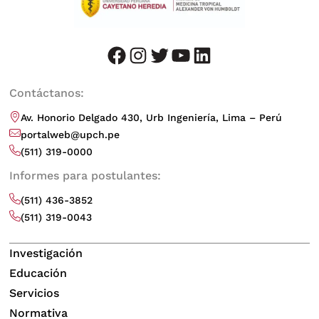
facebook
instagram
twitter
youtube
LinkedIn
Contáctanos:
Av. Honorio Delgado 430, Urb Ingeniería, Lima – Perú
portalweb@upch.pe
(511) 319-0000
Informes para postulantes:
(511) 436-3852
(511) 319-0043
Investigación
Educación
Servicios
Normativa