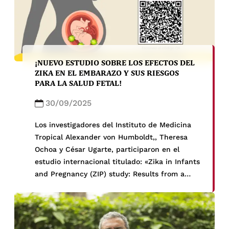
¡NUEVO ESTUDIO SOBRE LOS EFECTOS DEL
ZIKA EN EL EMBARAZO Y SUS RIESGOS
PARA LA SALUD FETAL!
30/09/2025
Los investigadores del Instituto de Medicina
Tropical Alexander von Humboldt,, Theresa
Ochoa y César Ugarte, participaron en el
estudio internacional titulado: «Zika in Infants
and Pregnancy (ZIP) study: Results from a
prospective international cohort study of
prenatal Zika virus infection and adverse fetal
and infant outcomes». El estudio refuerza la
necesidad de continuar con investigaciones