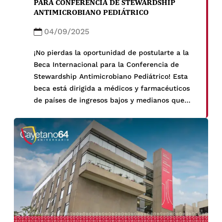
PARA CONFERENCIA DE STEWARDSHIP
ANTIMICROBIANO PEDIÁTRICO
04/09/2025
¡No pierdas la oportunidad de postularte a la
Beca Internacional para la Conferencia de
Stewardship Antimicrobiano Pediátrico! Esta
beca está dirigida a médicos y farmacéuticos
de países de ingresos bajos y medianos que
estén involucrados en el trabajo relacionado
con la gestión de antimicrobianos pediátricos.
La beca cubre los gastos de viaje, alojamiento
y inscripción para asistir al evento que se
celebrará del 27 al 29 de mayo de 2026 en St.
Louis, Missouri. ¡Aplica antes del 15 de
octubre de 2025 y haz crecer tu red
profesional internacional!