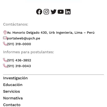
facebook
instagram
twitter
youtube
LinkedIn
Contáctanos:
Av. Honorio Delgado 430, Urb Ingeniería, Lima – Perú
portalweb@upch.pe
(511) 319-0000
Informes para postulantes:
(511) 436-3852
(511) 319-0043
Investigación
Educación
Servicios
Normativa
Contacto