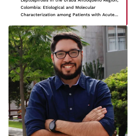
Leptospirosis in the Urabá Antioqueño Region,
Colombia: Etiological and Molecular
Characterization among Patients with Acute
Undifferentiated Febrile Illness» en la revista
The American Journal of Tropical Medicine
and Hygiene el 26 de noviembre del 2024. El
estudio investigó las principales causas de
fiebre aguda […]