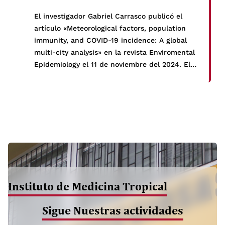
El investigador Gabriel Carrasco publicó el
artículo «Meteorological factors, population
immunity, and COVID-19 incidence: A global
multi-city analysis» en la revista Enviromental
Epidemiology el 11 de noviembre del 2024. El
estudio analiza cómo factores meteorológicos
como la temperatura, la humedad y la
radiación UV, junto con la inmunidad
poblacional, influyen en la incidencia de
COVID-19 […]
Instituto de Medicina Tropical
Sigue Nuestras actividades