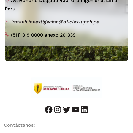
Av. Honorio Delgado 430, Urb Ingeniería, Lima –
Perú
imtavh.investigacion@oficias-upch.pe
(511) 319 0000 anexo 201339
facebook
instagram
twitter
youtube
LinkedIn
Contáctanos: