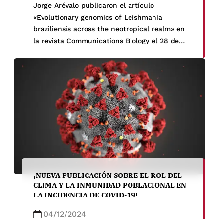
Jorge Arévalo publicaron el artículo
«Evolutionary genomics of Leishmania
braziliensis across the neotropical realm» en
la revista Communications Biology el 28 de
noviembre del 2024. ¿Qué nos enseña el ADN
de Leishmania braziliensis sobre su
adaptación en el neotrópico? Mediante el
análisis de más de 200 genomas de
Leishmania braziliensis este estudio […]
¡NUEVA PUBLICACIÓN SOBRE EL ROL DEL
CLIMA Y LA INMUNIDAD POBLACIONAL EN
LA INCIDENCIA DE COVID-19!
04/12/2024