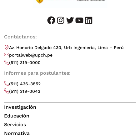
facebook
instagram
twitter
youtube
LinkedIn
Contáctanos:
Av. Honorio Delgado 430, Urb Ingeniería, Lima – Perú
portalweb@upch.pe
(511) 319-0000
Informes para postulantes:
(511) 436-3852
(511) 319-0043
Investigación
Educación
Servicios
Normativa