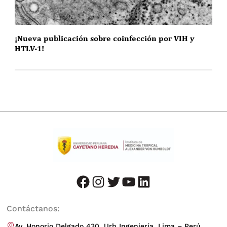
¡Nueva publicación sobre coinfección por VIH y
HTLV-1!
facebook
instagram
twitter
youtube
LinkedIn
Contáctanos:
Av. Honorio Delgado 430, Urb Ingeniería, Lima – Perú