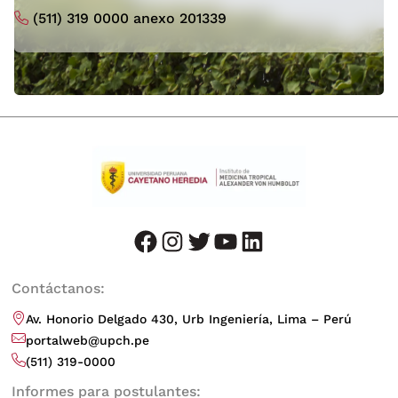
(511) 319 0000 anexo 201339
facebook
instagram
twitter
youtube
LinkedIn
Contáctanos:
Av. Honorio Delgado 430, Urb Ingeniería, Lima – Perú
portalweb@upch.pe
(511) 319-0000
Informes para postulantes: