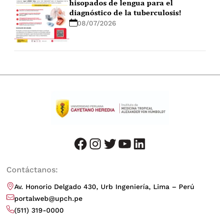
hisopados de lengua para el
diagnóstico de la tuberculosis!
08/07/2026
facebook
instagram
twitter
youtube
LinkedIn
Contáctanos:
Av. Honorio Delgado 430, Urb Ingeniería, Lima – Perú
portalweb@upch.pe
(511) 319-0000