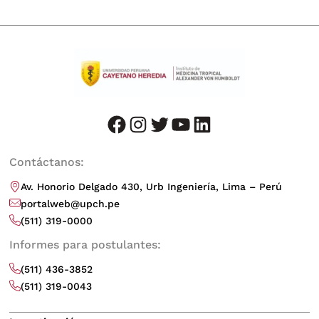
facebook
instagram
twitter
youtube
LinkedIn
Contáctanos:
Av. Honorio Delgado 430, Urb Ingeniería, Lima – Perú
portalweb@upch.pe
(511) 319-0000
Informes para postulantes:
(511) 436-3852
(511) 319-0043