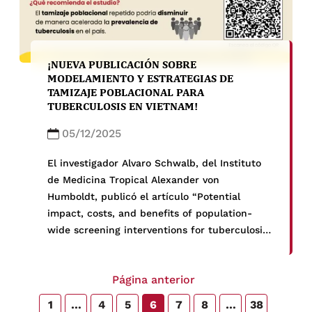
¡NUEVA PUBLICACIÓN SOBRE
MODELAMIENTO Y ESTRATEGIAS DE
TAMIZAJE POBLACIONAL PARA
TUBERCULOSIS EN VIETNAM!
05/12/2025
El investigador Alvaro Schwalb, del Instituto
de Medicina Tropical Alexander von
Humboldt, publicó el artículo “Potential
impact, costs, and benefits of population-
wide screening interventions for tuberculosis
in Viet Nam: A mathematical modelling study”
en la revista PLOS Global Public Health.
Página anterior
1
…
4
5
6
7
8
…
38