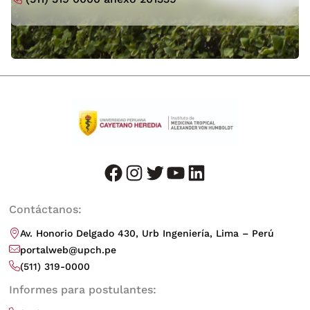
facebook
instagram
twitter
youtube
LinkedIn
Contáctanos:
Av. Honorio Delgado 430, Urb Ingeniería, Lima – Perú
portalweb@upch.pe
(511) 319-0000
Informes para postulantes: