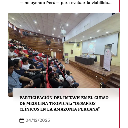
—incluyendo Perú— para evaluar la viabilidad
de nuevas herramientas para la cura radical
de P. vivax, como la prueba de G6PD en el
punto de atención, la tafenoquina en dosis
única y esquemas optimizados de primaquina.
PAVE agradece a Unitaid por su apoyo a esta
iniciativa.
PARTICIPACIÓN DEL IMTAVH EN EL CURSO
DE MEDICINA TROPICAL: “DESAFÍOS
CLÍNICOS EN LA AMAZONIA PERUANA”
04/12/2025