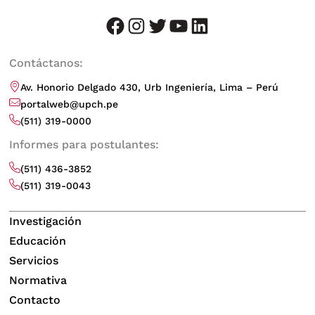
facebook
instagram
twitter
youtube
LinkedIn
Contáctanos:
Av. Honorio Delgado 430, Urb Ingeniería, Lima – Perú
portalweb@upch.pe
(511) 319-0000
Informes para postulantes:
(511) 436-3852
(511) 319-0043
Investigación
Educación
Servicios
Normativa
Contacto