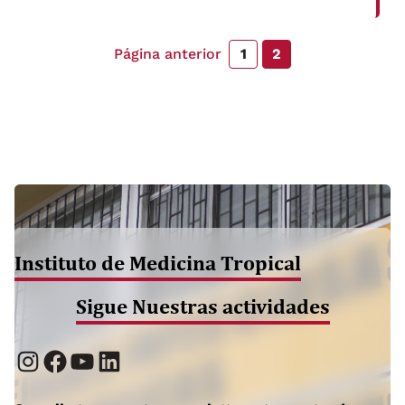
Cellular and Infection Microbiology el 10 de
marzo del 2025 El estudio analizó cómo la
composición del microbioma intestinal en
Página anterior
1
2
pacientes con infección por Fasciola hepatica
puede […]
Instituto de Medicina Tropical
Sigue Nuestras actividades
Instagram
Facebook
YouTube
LinkedIn