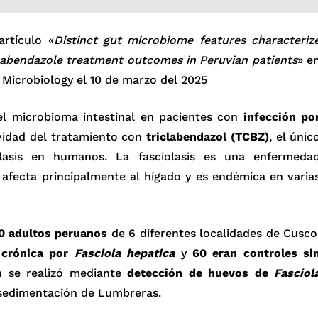
artículo «
Distinct gut microbiome features characteriz
iclabendazole treatment outcomes in Peruvian patients
» e
on Microbiology el 10 de marzo del 2025
el microbioma intestinal en pacientes con
infección po
ividad del tratamiento con
triclabendazol (TCBZ)
, el únic
lasis en humanos. La fasciolasis es una enfermeda
 afecta principalmente al hígado y es endémica en varia
0 adultos peruanos
de 6 diferentes localidades de Cusco
 crónica por
Fasciola hepatica
y
60 eran controles si
ón se realizó mediante
detección de huevos de
Fasciol
 sedimentación de Lumbreras.