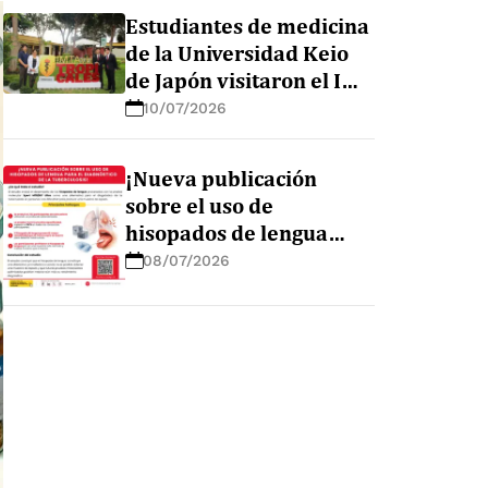
en la Amazonía peruana
Estudiantes de medicina
de la Universidad Keio
de Japón visitaron el IMT
AvH para conocer sus
10/07/2026
líneas de investigación
¡Nueva publicación
sobre el uso de
hisopados de lengua
para el diagnóstico de la
08/07/2026
tuberculosis!