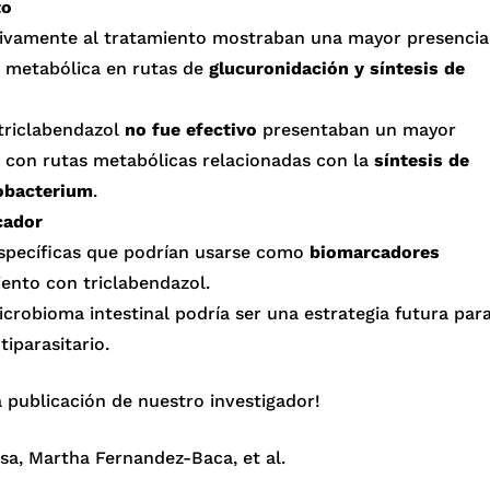
to
tivamente al tratamiento mostraban una mayor presencia
 metabólica en rutas de
glucuronidación y síntesis de
 triclabendazol
no fue efectivo
presentaban un mayor
o con rutas metabólicas relacionadas con la
síntesis de
obacterium
.
cador
específicas que podrían usarse como
biomarcadores
iento con triclabendazol.
crobioma intestinal podría ser una estrategia futura par
tiparasitario.
 publicación de nuestro investigador!
osa, Martha Fernandez-Baca, et al.