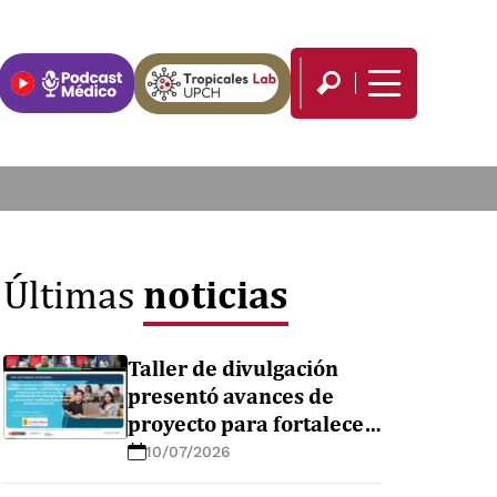
noticias
Últimas
Taller de divulgación
presentó avances de
proyecto para fortalecer
el diagnóstico de
10/07/2026
enfermedades febriles