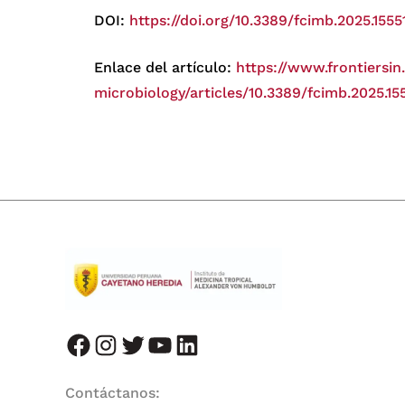
DOI:
https://doi.org/10.3389/fcimb.2025.1555
Enlace del artículo:
https://www.frontiersin
microbiology/articles/10.3389/fcimb.2025.155
facebook
instagram
twitter
youtube
LinkedIn
Contáctanos: