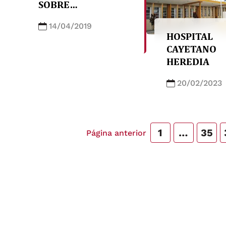
SOBRE
ENFERMEDADES
14/04/2019
DESATENDIDAS EN
HOSPITAL
SHANGAI, CHINA
CAYETANO
HEREDIA
20/02/2023
1
…
35
Página anterior