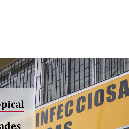
opical
dades