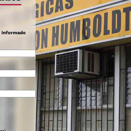
s informado
erú