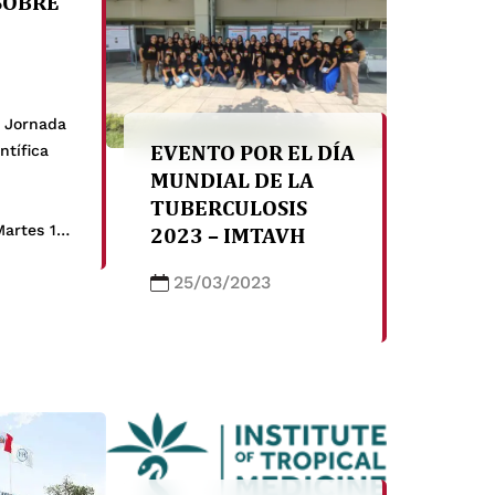
 SOBRE
E EN
IÓN
I Jornada
EVENTO POR EL DÍA
ntífica
MUNDIAL DE LA
TUBERCULOSIS
2023 – IMTAVH
Martes 18
 abril
25/03/2023
30 p. m.
rmación e
 este Link