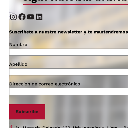
Instagram
Facebook
YouTube
LinkedIn
Suscribete a nuestro newsletter y te mantendremo
Nombre
Apellido
Dirección de correo electrónico
Subscribe
Av. Honorio Delgado 430, Urb Ingeniería, Lima – P