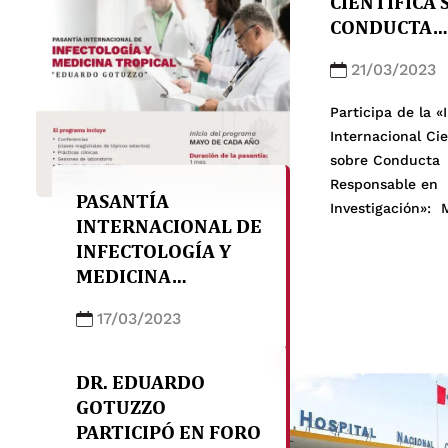
CIENTÍFICA
enfoque medico.
CONDUCTA
RESPONSABL
21/03/2023
INVESTIGAC
Participa de la «
Internacional Cie
sobre Conducta
Responsable en
PASANTÍA
Investigación»: 
INTERNACIONAL DE
y miércoles 19 de
INFECTOLOGÍA Y
8:30 a. m. a 12:
MEDICINA
Presencial Info
TROPICAL
inscripciones en
17/03/2023
«EDUARDO
GOTUZZO»
DR. EDUARDO
GOTUZZO
PARTICIPÓ EN FORO