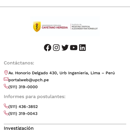
facebook
instagram
twitter
youtube
LinkedIn
Contáctanos:
Av. Honorio Delgado 430, Urb Ingeniería, Lima – Perú
portalweb@upch.pe
(511) 319-0000
Informes para postulantes:
(511) 436-3852
(511) 319-0043
Investigación