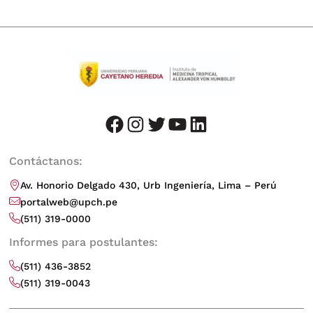
facebook
instagram
twitter
youtube
LinkedIn
Contáctanos:
Av. Honorio Delgado 430, Urb Ingeniería, Lima – Perú
portalweb@upch.pe
(511) 319-0000
Informes para postulantes:
(511) 436-3852
(511) 319-0043