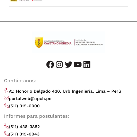
facebook
instagram
twitter
youtube
LinkedIn
Contáctanos:
Av. Honorio Delgado 430, Urb Ingeniería, Lima – Perú
portalweb@upch.pe
(511) 319-0000
Informes para postulantes:
(511) 436-3852
(511) 319-0043