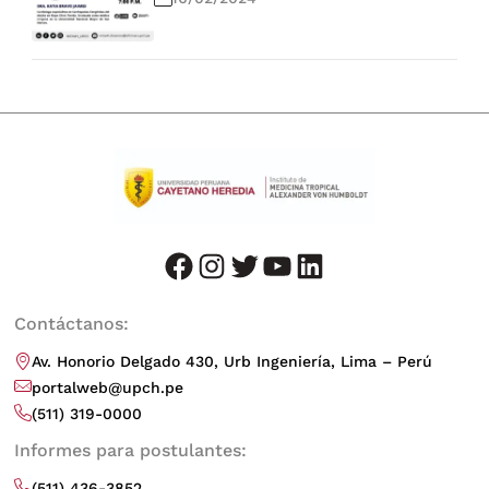
facebook
instagram
twitter
youtube
LinkedIn
Contáctanos:
Av. Honorio Delgado 430, Urb Ingeniería, Lima – Perú
portalweb@upch.pe
(511) 319-0000
Informes para postulantes:
(511) 436-3852