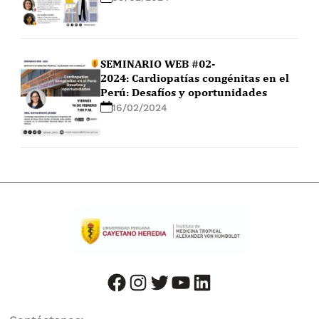
SEMINARIO WEB #02-
2024: Cardiopatías congénitas en el
Perú: Desafíos y oportunidades
16/02/2024
facebook
instagram
twitter
youtube
LinkedIn