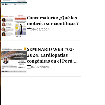
Conversatorio: ¿Qué las
motivó a ser científicas ?
09/02/2024
SEMINARIO WEB #02-
2024: Cardiopatías
congénitas en el Perú:
Desafíos y
16/02/2024
oportunidades