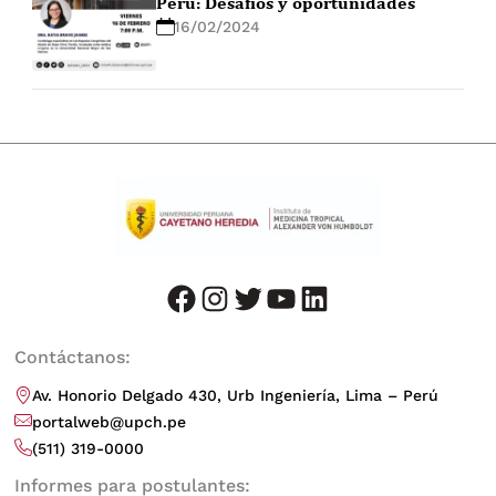
Perú: Desafíos y oportunidades
16/02/2024
facebook
instagram
twitter
youtube
LinkedIn
Contáctanos:
Av. Honorio Delgado 430, Urb Ingeniería, Lima – Perú
portalweb@upch.pe
(511) 319-0000
Informes para postulantes: