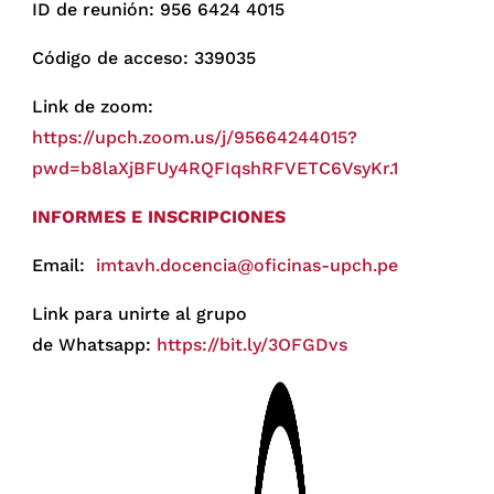
ID de reunión: 956 6424 4015
Código de acceso: 339035
Link de zoom:
https://upch.zoom.us/j/95664244015?
pwd=b8laXjBFUy4RQFIqshRFVETC6VsyKr.1
INFORMES E INSCRIPCIONES
Email:
imtavh.docencia@oficinas-upch.pe
Link para unirte al grupo
de Whatsapp:
https://bit.ly/3OFGDvs