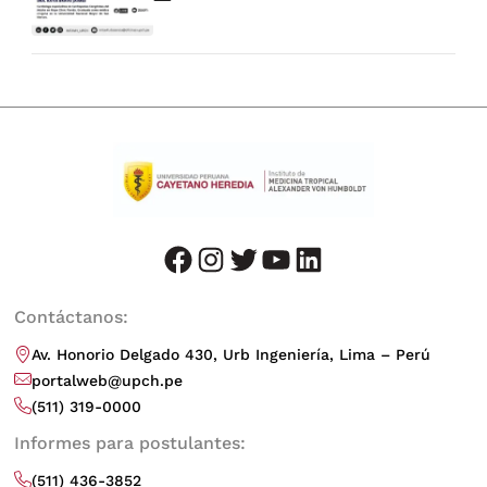
facebook
instagram
twitter
youtube
LinkedIn
Contáctanos:
Av. Honorio Delgado 430, Urb Ingeniería, Lima – Perú
portalweb@upch.pe
(511) 319-0000
Informes para postulantes:
(511) 436-3852