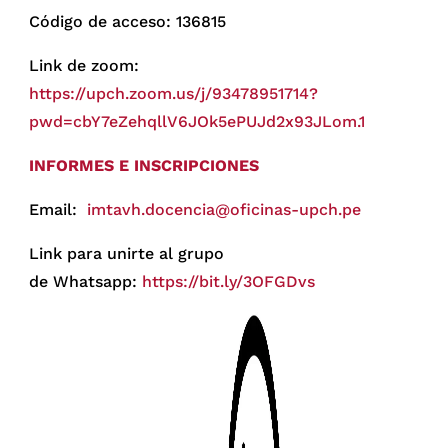
Código de acceso: 136815
Link de zoom:
https://upch.zoom.us/j/93478951714?
pwd=cbY7eZehqllV6JOk5ePUJd2x93JLom.1
INFORMES E INSCRIPCIONES
Email:
imtavh.docencia@oficinas-upch.pe
Link para unirte al grupo
de Whatsapp:
https://bit.ly/3OFGDvs