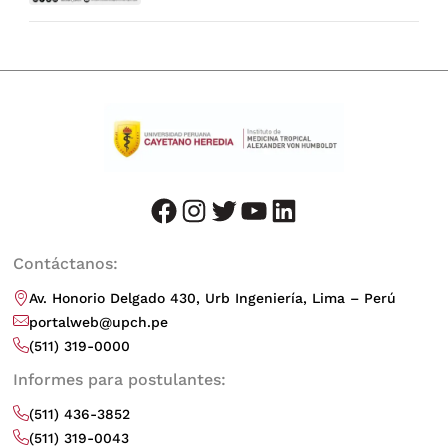
facebook
instagram
twitter
youtube
LinkedIn
Contáctanos:
Av. Honorio Delgado 430, Urb Ingeniería, Lima – Perú
portalweb@upch.pe
(511) 319-0000
Informes para postulantes:
(511) 436-3852
(511) 319-0043