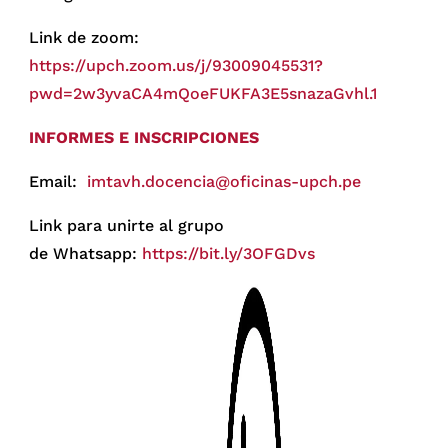
Link de zoom:
https://upch.zoom.us/j/93009045531?
pwd=2w3yvaCA4mQoeFUKFA3E5snazaGvhl.1
INFORMES E INSCRIPCIONES
Email:
imtavh.docencia@oficinas-upch.pe
Link para unirte al grupo
de Whatsapp:
https://bit.ly/3OFGDvs