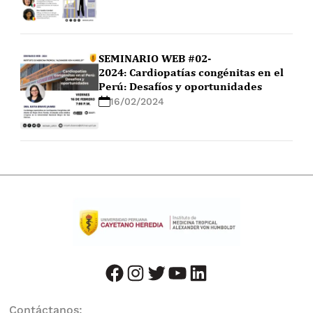
SEMINARIO WEB #02-
2024: Cardiopatías congénitas en el
Perú: Desafíos y oportunidades
16/02/2024
facebook
instagram
twitter
youtube
LinkedIn
Contáctanos: