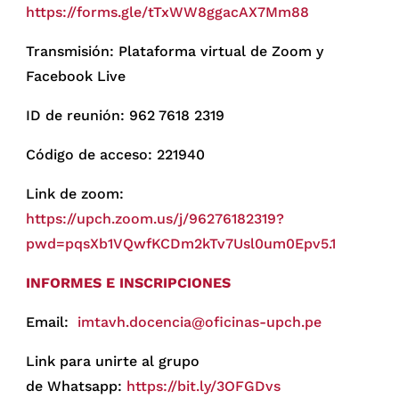
https://forms.gle/tTxWW8ggacAX7Mm88
Transmisión: Plataforma virtual de Zoom y
Facebook Live
ID de reunión: 962 7618 2319
Código de acceso: 221940
Link de zoom:
https://upch.zoom.us/j/96276182319?
pwd=pqsXb1VQwfKCDm2kTv7Usl0um0Epv5.1
INFORMES E INSCRIPCIONES
Email:
imtavh.docencia@oficinas-upch.pe
Link para unirte al grupo
de Whatsapp:
https://bit.ly/3OFGDvs