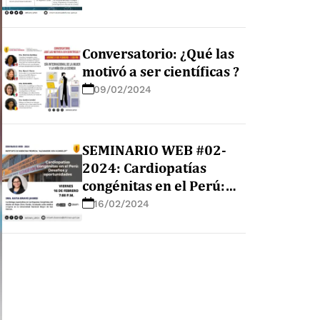
Conversatorio: ¿Qué las
motivó a ser científicas ?
09/02/2024
SEMINARIO WEB #02-
2024: Cardiopatías
congénitas en el Perú:
Desafíos y
16/02/2024
oportunidades