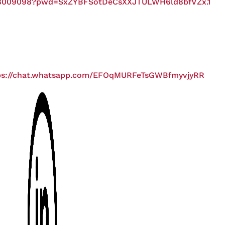
458009098?pwd=SxZYBFSotDeCsXXJTULWH6ld8bfVZx.1
ps://chat.whatsapp.com/EFOqMURFeTsGWBfmyvjyRR