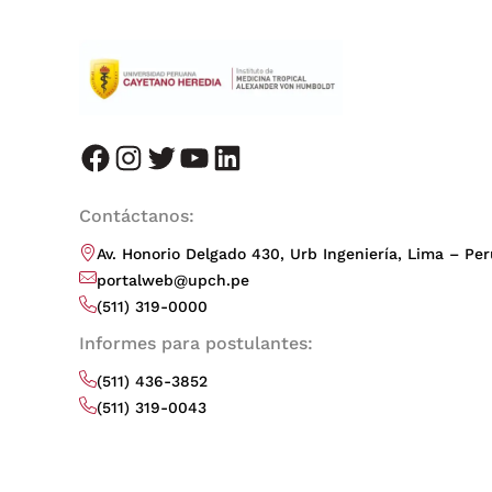
facebook
instagram
twitter
youtube
LinkedIn
Contáctanos:
Av. Honorio Delgado 430, Urb Ingeniería, Lima – Per
portalweb@upch.pe
(511) 319-0000
Informes para postulantes:
(511) 436-3852
(511) 319-0043