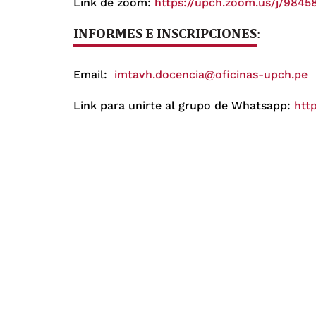
Link de zoom:
https://upch.zoom.us/j/98
INFORMES E INSCRIPCIONES
:
Email:
imtavh.docencia@oficinas-upch.pe
Link para unirte al grupo de Whatsapp:
htt