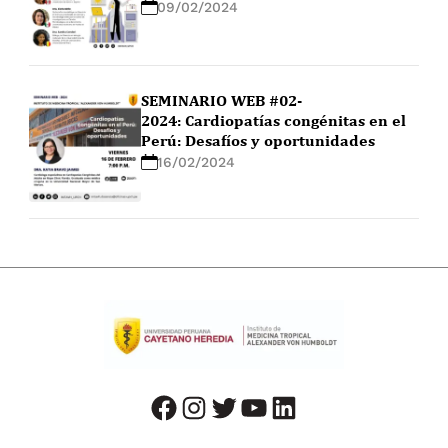
09/02/2024
SEMINARIO WEB #02-
2024: Cardiopatías congénitas en el
Perú: Desafíos y oportunidades
16/02/2024
facebook
instagram
twitter
youtube
LinkedIn