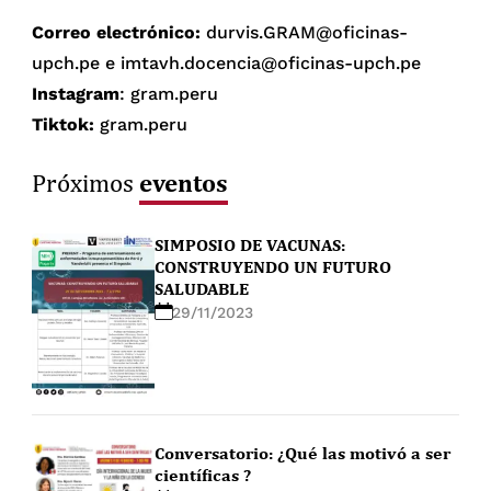
Correo electrónico:
durvis.GRAM@oficinas-
upch.pe e imtavh.docencia@oficinas-upch.pe
Instagram
: gram.peru
Tiktok:
gram.peru
eventos
Próximos
SIMPOSIO DE VACUNAS:
CONSTRUYENDO UN FUTURO
SALUDABLE
29/11/2023
Conversatorio: ¿Qué las motivó a ser
científicas ?