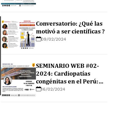
Conversatorio: ¿Qué las
motivó a ser científicas ?
09/02/2024
SEMINARIO WEB #02-
2024: Cardiopatías
congénitas en el Perú:
Desafíos y
16/02/2024
oportunidades