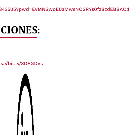
1222343505?pwd=EvMNSwoE0aMwsNOSRYs0fzBzdEBBAO.1
PCIONES
:
ps://bit.ly/3OFGDvs