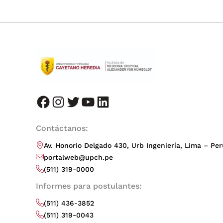
facebook
instagram
twitter
youtube
LinkedIn
Contáctanos:
Av. Honorio Delgado 430, Urb Ingeniería, Lima – Per
portalweb@upch.pe
(511) 319-0000
Informes para postulantes:
(511) 436-3852
(511) 319-0043