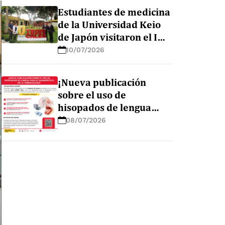
en la Amazonía peruana
Estudiantes de medicina
de la Universidad Keio
de Japón visitaron el IMT
AvH para conocer sus
10/07/2026
líneas de investigación
¡Nueva publicación
sobre el uso de
hisopados de lengua
para el diagnóstico de la
08/07/2026
tuberculosis!