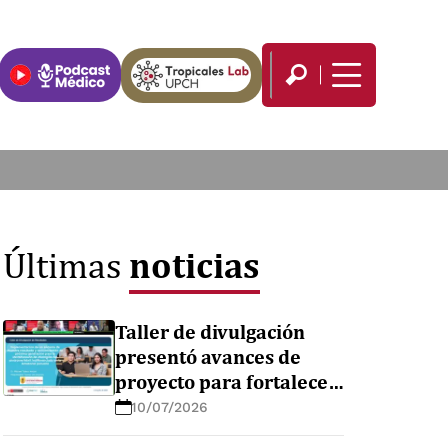
noticias
Últimas
Taller de divulgación
presentó avances de
proyecto para fortalecer
el diagnóstico de
10/07/2026
enfermedades febriles