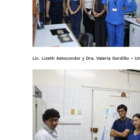
Lic. Lizeth Astocondor y Dra. Valeria Gordillo – 