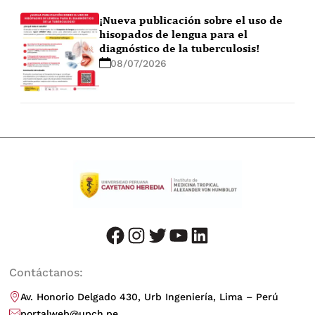
¡Nueva publicación sobre el uso de
hisopados de lengua para el
diagnóstico de la tuberculosis!
08/07/2026
facebook
instagram
twitter
youtube
LinkedIn
Contáctanos:
Av. Honorio Delgado 430, Urb Ingeniería, Lima – Perú
portalweb@upch.pe