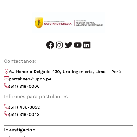
facebook
instagram
twitter
youtube
LinkedIn
Contáctanos:
Av. Honorio Delgado 430, Urb Ingeniería, Lima – Perú
portalweb@upch.pe
(511) 319-0000
Informes para postulantes:
(511) 436-3852
(511) 319-0043
Investigación