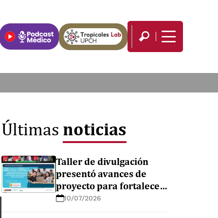
noticias
Últimas
Taller de divulgación
presentó avances de
proyecto para fortalecer
el diagnóstico de
10/07/2026
enfermedades febriles