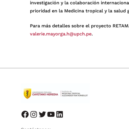
investigación y la colaboración internacio
prioridad en la Medicina tropical y la salud 
Para más detalles sobre el proyecto RETAM
valerie.mayorga.h@upch.pe
.
facebook
instagram
twitter
youtube
LinkedIn