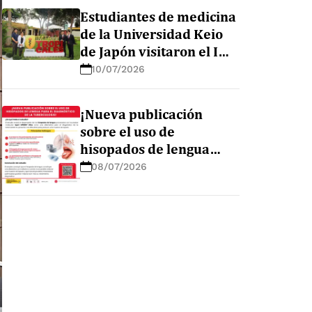
en la Amazonía peruana
Estudiantes de medicina
de la Universidad Keio
de Japón visitaron el IMT
AvH para conocer sus
10/07/2026
líneas de investigación
¡Nueva publicación
sobre el uso de
hisopados de lengua
para el diagnóstico de la
08/07/2026
tuberculosis!