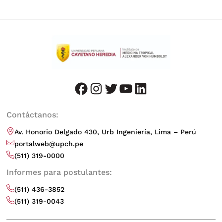
facebook
instagram
twitter
youtube
LinkedIn
Contáctanos:
Av. Honorio Delgado 430, Urb Ingeniería, Lima – Perú
portalweb@upch.pe
(511) 319-0000
Informes para postulantes:
(511) 436-3852
(511) 319-0043