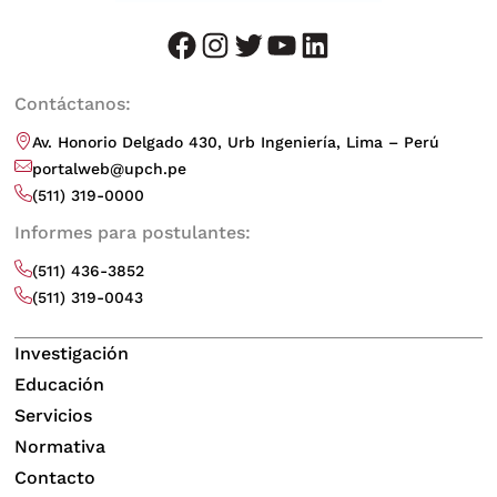
facebook
instagram
twitter
youtube
LinkedIn
Contáctanos:
Av. Honorio Delgado 430, Urb Ingeniería, Lima – Perú
portalweb@upch.pe
(511) 319-0000
Informes para postulantes:
(511) 436-3852
(511) 319-0043
Investigación
Educación
Servicios
Normativa
Contacto