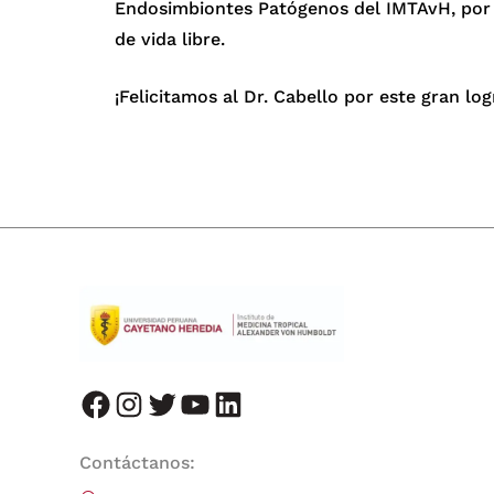
Endosimbiontes Patógenos del IMTAvH, por 
de vida libre.
¡Felicitamos al Dr. Cabello por este gran log
facebook
instagram
twitter
youtube
LinkedIn
Contáctanos: