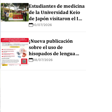
en la Amazonía peruana
Estudiantes de medicina
de la Universidad Keio
de Japón visitaron el IMT
AvH para conocer sus
10/07/2026
líneas de investigación
¡Nueva publicación
sobre el uso de
hisopados de lengua
para el diagnóstico de la
08/07/2026
tuberculosis!