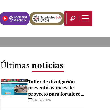
noticias
Últimas
Taller de divulgación
presentó avances de
proyecto para fortalecer
el diagnóstico de
10/07/2026
enfermedades febriles