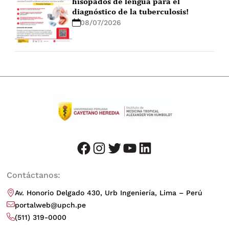
hisopados de lengua para el
diagnóstico de la tuberculosis!
08/07/2026
facebook
instagram
twitter
youtube
LinkedIn
Contáctanos:
Av. Honorio Delgado 430, Urb Ingeniería, Lima – Perú
portalweb@upch.pe
(511) 319-0000