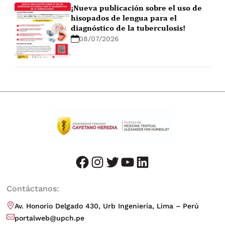
¡Nueva publicación sobre el uso de
hisopados de lengua para el
diagnóstico de la tuberculosis!
08/07/2026
facebook
instagram
twitter
youtube
LinkedIn
Contáctanos:
Av. Honorio Delgado 430, Urb Ingeniería, Lima – Perú
portalweb@upch.pe