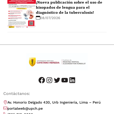
¡Nueva publicación sobre el uso de
hisopados de lengua para el
diagnóstico de la tuberculosis!
08/07/2026
facebook
instagram
twitter
youtube
LinkedIn
Contáctanos:
Av. Honorio Delgado 430, Urb Ingeniería, Lima – Perú
portalweb@upch.pe