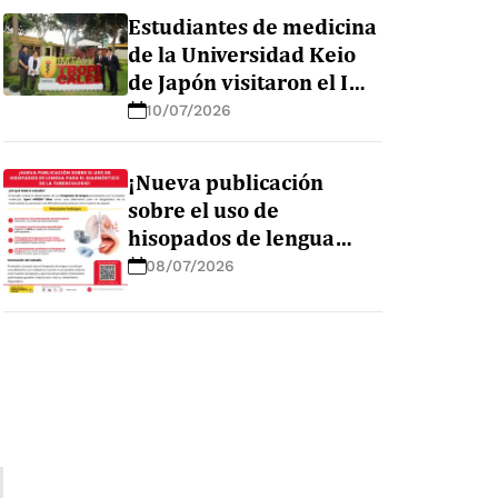
en la Amazonía peruana
Estudiantes de medicina
de la Universidad Keio
de Japón visitaron el IMT
AvH para conocer sus
10/07/2026
líneas de investigación
¡Nueva publicación
sobre el uso de
hisopados de lengua
para el diagnóstico de la
08/07/2026
tuberculosis!