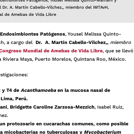
l Dr. A. Martín Cabello-Vílchez,, miembro del IMTAvH,
al de Amebas de Vida Libre
y Endosimbiontes Patógenos
, Yousel Melissa Quinto-
h, a cargo del
Dr. A. Martín Cabello-Vílchez,,
miembro
Congreso Mundial de Amebas de Vida Libre
, que se llevó
a Riviera Maya, Puerto Morelos, Quintana Roo, México.
stigaciones:
2 y T4 de
Acanthamoeba
en la mucosa nasal de
 Lima, Perú.
ani
,
Bridgette Caroline Zarzosa-Mezzich
, Isabel Ruiz,
hez.
 un protozoario en cucarachas comunes, como posible
ta micobacterias no tuberculosas y
Mycobacterium