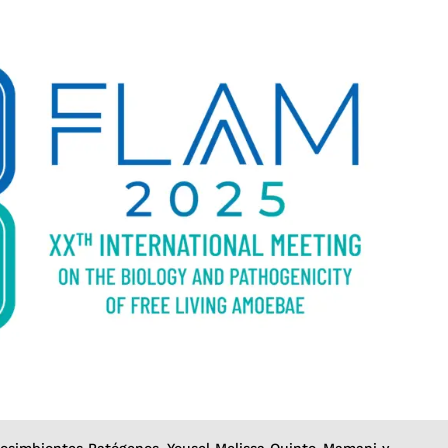
dosimbiontes Patógenos, Yousel Melissa Quinto-Mamani y