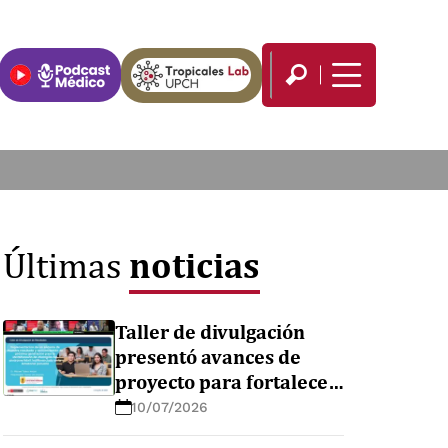
noticias
Últimas
Taller de divulgación
presentó avances de
proyecto para fortalecer
el diagnóstico de
10/07/2026
enfermedades febriles