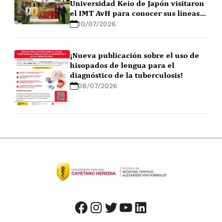
Universidad Keio de Japón visitaron
el IMT AvH para conocer sus líneas
de investigación
10/07/2026
¡Nueva publicación sobre el uso de
hisopados de lengua para el
diagnóstico de la tuberculosis!
08/07/2026
facebook
instagram
twitter
youtube
LinkedIn