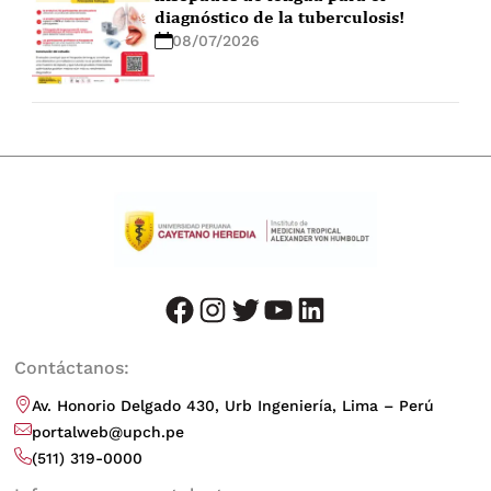
diagnóstico de la tuberculosis!
08/07/2026
facebook
instagram
twitter
youtube
LinkedIn
Contáctanos:
Av. Honorio Delgado 430, Urb Ingeniería, Lima – Perú
portalweb@upch.pe
(511) 319-0000