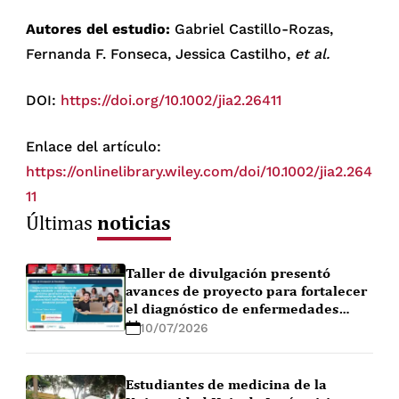
Autores del estudio:
Gabriel Castillo-Rozas,
Fernanda F. Fonseca, Jessica Castilho,
et al.
DOI:
https://doi.org/10.1002/jia2.26411
Enlace del artículo:
https://onlinelibrary.wiley.com/doi/10.1002/jia2.264
11
noticias
Últimas
Taller de divulgación presentó
avances de proyecto para fortalecer
el diagnóstico de enfermedades
febriles en la Amazonía peruana
10/07/2026
Estudiantes de medicina de la