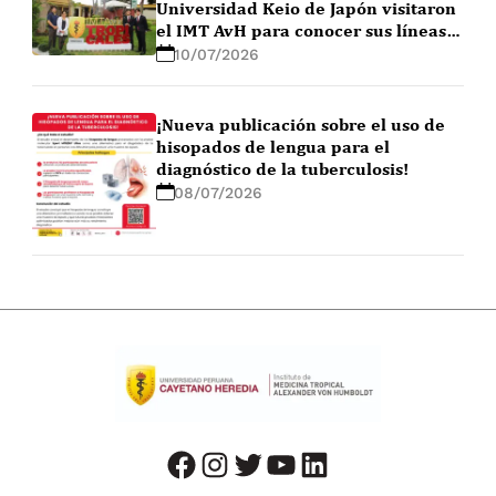
Universidad Keio de Japón visitaron
el IMT AvH para conocer sus líneas
de investigación
10/07/2026
¡Nueva publicación sobre el uso de
hisopados de lengua para el
diagnóstico de la tuberculosis!
08/07/2026
facebook
instagram
twitter
youtube
LinkedIn