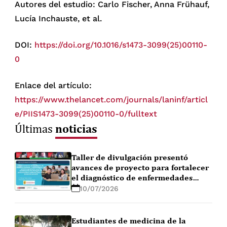
Autores del estudio: Carlo Fischer, Anna Frühauf,
Lucía Inchauste, et al.
DOI:
https://doi.org/10.1016/s1473-3099(25)00110-
0
Enlace del artículo:
https://www.thelancet.com/journals/laninf/articl
e/PIIS1473-3099(25)00110-0/fulltext
noticias
Últimas
Taller de divulgación presentó
avances de proyecto para fortalecer
el diagnóstico de enfermedades
febriles en la Amazonía peruana
10/07/2026
Estudiantes de medicina de la