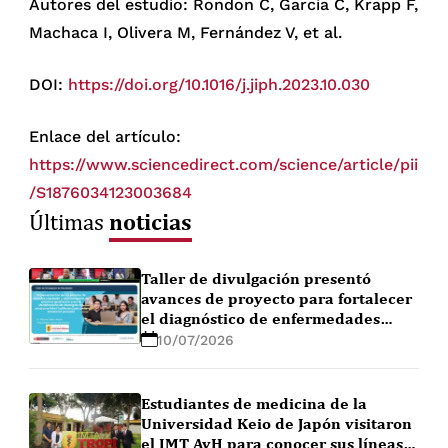
Autores del estudio: Rondon C, Garcia C, Krapp F,
Machaca I, Olivera M, Fernández V, et al.
DOI:
https://doi.org/10.1016/j.jiph.2023.10.030
Enlace del artículo:
https://www.sciencedirect.com/science/article/pii
/S1876034123003684
noticias
Últimas
Taller de divulgación presentó
avances de proyecto para fortalecer
el diagnóstico de enfermedades
febriles en la Amazonía peruana
10/07/2026
Estudiantes de medicina de la
Universidad Keio de Japón visitaron
el IMT AvH para conocer sus líneas