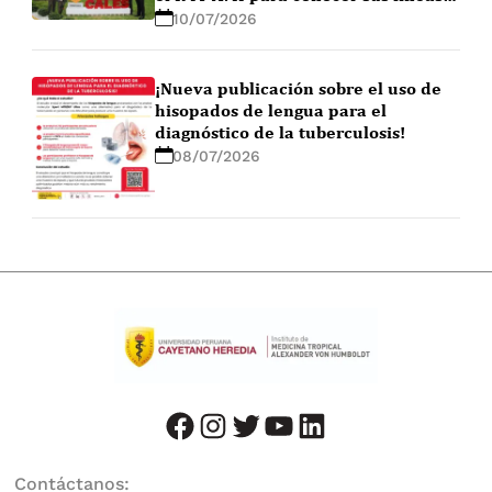
de investigación
10/07/2026
¡Nueva publicación sobre el uso de
hisopados de lengua para el
diagnóstico de la tuberculosis!
08/07/2026
facebook
instagram
twitter
youtube
LinkedIn
Contáctanos: