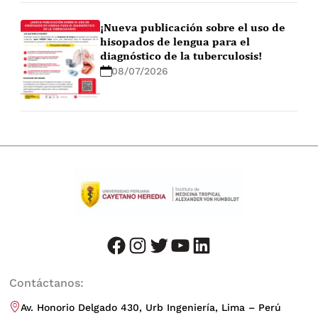
¡Nueva publicación sobre el uso de
hisopados de lengua para el
diagnóstico de la tuberculosis!
08/07/2026
facebook
instagram
twitter
youtube
LinkedIn
Contáctanos:
Av. Honorio Delgado 430, Urb Ingeniería, Lima – Perú