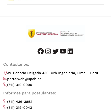
facebook
instagram
twitter
youtube
LinkedIn
Contáctanos:
Av. Honorio Delgado 430, Urb Ingeniería, Lima – Perú
portalweb@upch.pe
(511) 319-0000
Informes para postulantes:
(511) 436-3852
(511) 319-0043