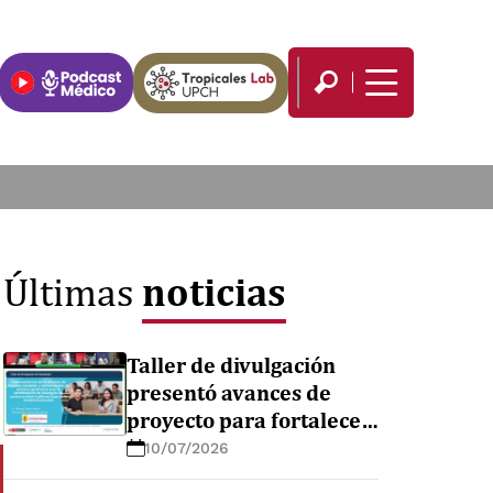
noticias
Últimas
Taller de divulgación
presentó avances de
proyecto para fortalecer
el diagnóstico de
10/07/2026
enfermedades febriles