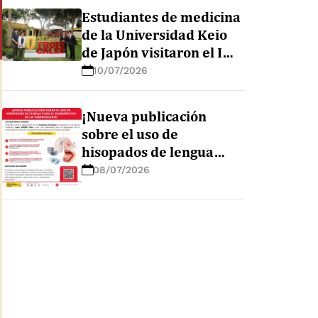
en la Amazonía peruana
Estudiantes de medicina
de la Universidad Keio
de Japón visitaron el IMT
AvH para conocer sus
10/07/2026
líneas de investigación
¡Nueva publicación
sobre el uso de
hisopados de lengua
para el diagnóstico de la
08/07/2026
tuberculosis!