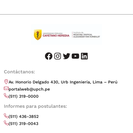
facebook
instagram
twitter
youtube
LinkedIn
Contáctanos:
Av. Honorio Delgado 430, Urb Ingeniería, Lima – Perú
portalweb@upch.pe
(511) 319-0000
Informes para postulantes:
(511) 436-3852
(511) 319-0043