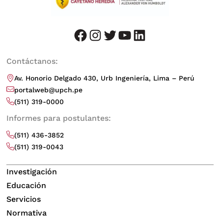
facebook
instagram
twitter
youtube
LinkedIn
Contáctanos:
Av. Honorio Delgado 430, Urb Ingeniería, Lima – Perú
portalweb@upch.pe
(511) 319-0000
Informes para postulantes:
(511) 436-3852
(511) 319-0043
Investigación
Educación
Servicios
Normativa