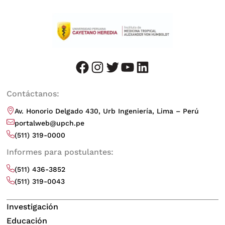
facebook
instagram
twitter
youtube
LinkedIn
Contáctanos:
Av. Honorio Delgado 430, Urb Ingeniería, Lima – Perú
portalweb@upch.pe
(511) 319-0000
Informes para postulantes:
(511) 436-3852
(511) 319-0043
Investigación
Educación